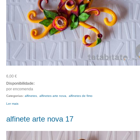
6,00 €
Disponibilidade:
por encomenda
Categorias:
alfinetes
alfinetes arte nova
alfinetes de fimo
Ler mais
acerca de alfinete arte nova 18
alfinete arte nova 17