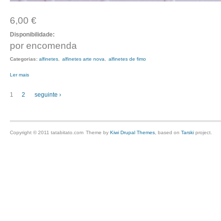
6,00 €
Disponibilidade:
por encomenda
Categorias:
alfinetes
alfinetes arte nova
alfinetes de fimo
Ler mais
acerca de alfinete arte nova 9
Páginas
1
2
seguinte ›
Copyright © 2011 tatabitato.com
Theme by
Kiwi Drupal Themes
, based on
Tarski
project.