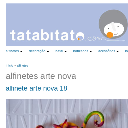
CATEGORIAS PRINCIPAIS (TAX)
alfinetes
decoração
natal
batizados
acessórios
b
»
Início
alfinetes
Está aqui
alfinetes arte nova
alfinete arte nova 18