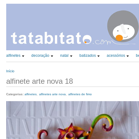
CATEGORIAS PRINCIPAIS (TAX)
alfinetes
decoração
natal
batizados
acessórios
b
Início
Está aqui
alfinete arte nova 18
Categorias:
alfinetes
alfinetes arte nova
alfinetes de fimo