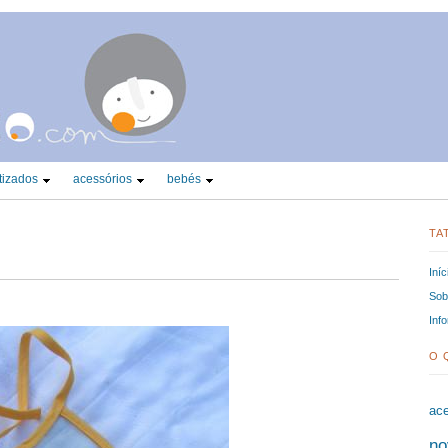
tizados
acessórios
bebés
TA
Iníc
Sobr
Inf
O 
ace
no