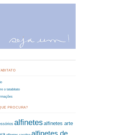
TABITATO
io
e o tatabitato
ormações
QUE PROCURA?
alfinetes
alfinetes arte
ssórios
alfinetes de
va
alfinetes carolina