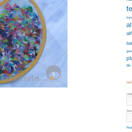
fe
kan
a
al
ba
gan
p
de 
IN
Uti
Se
Ped