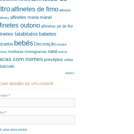
ltro
alfinetes de fimo
alfinetes
alfinetes maria manel
dinsky
lfinetes outono
alfinetes pé de flor
finetes tatabitatos
babetes
bebés
tizados
Decoração
estojos
natal
molduras
monogramas
chos
outros
lacas com nomes
presépios
velas
batizado
more ›
ÍCIAR SESSÃO DE UTILIZADOR
lizador
*
nha
*
ir uma nova senha